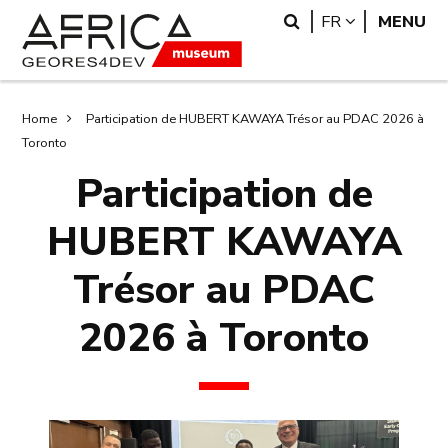
Skip
Skip
Search
LANGUAGE
FR
MENU
to
to
main
search
content
Breadcrumb
Home
Participation de HUBERT KAWAYA Trésor au PDAC 2026 à
Toronto
Participation de
HUBERT KAWAYA
Trésor au PDAC
2026 à Toronto