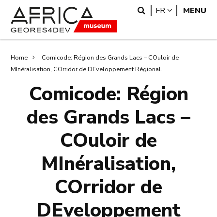
Skip
Skip
Search
LANGUAGE
FR
MENU
to
to
main
search
content
Breadcrumb
Home
Comicode: Région des Grands Lacs – COuloir de
MInéralisation, COrridor de DEveloppement Régional.
Comicode: Région
des Grands Lacs –
COuloir de
MInéralisation,
COrridor de
DEveloppement